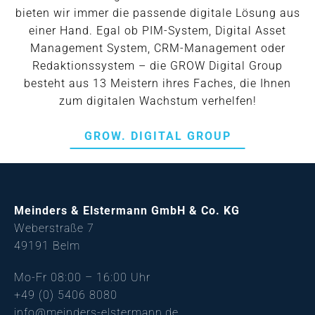
bieten wir immer die passende digitale Lösung aus
einer Hand. Egal ob PIM-System, Digital Asset
Management System, CRM-Management oder
Redaktionssystem – die GROW Digital Group
besteht aus 13 Meistern ihres Faches, die Ihnen
zum digitalen Wachstum verhelfen!
GROW. DIGITAL GROUP
Meinders & Elstermann GmbH & Co. KG
Weberstraße 7
49191 Belm
Mo-Fr 08:00 – 16:00 Uhr
+49 (0) 5406 8080
info@meinders-elstermann.de