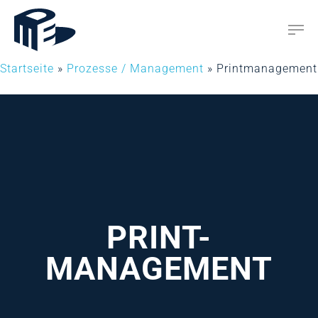
Startseite
»
Prozesse / Management
»
Printmanagement
Hit enter to search or ESC to close
PRINT-
MANAGEMENT