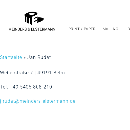
PRINT / PAPER
MAILING
LO
Startseite
»
Jan Rudat
Weberstraße 7 | 49191 Belm
Hit enter to search or ESC to close
Tel. +49 5406 808-210
j.rudat@meinders-elstermann.de